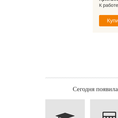
К работ
Купи
Сегодня появила