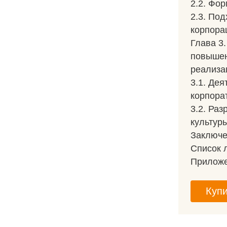
2.2. Фо
2.3. По
корпора
Глава 3
повышен
реализа
3.1. Де
корпора
3.2. Ра
культур
Заключ
Список 
Прилож
Купи