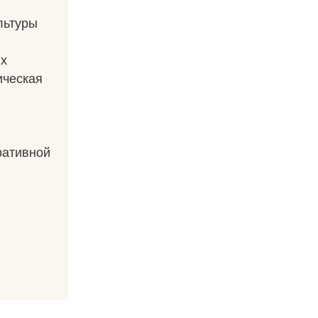
льтуры
ях
ическая
ративной